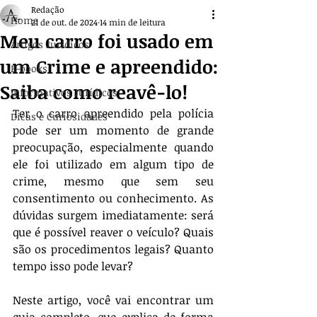
Redação
Home
21 de out. de 2024
14 min de leitura
Meu carro foi usado em
Artigos Jurídicos
um Crime e apreendido:
E-books
Saiba como reavê-lo!
Informativos Jurídicos
Ter o carro apreendido pela polícia 
Dicas e Curiosidades
pode ser um momento de grande 
preocupação, especialmente quando 
ele foi utilizado em algum tipo de 
crime, mesmo que sem seu 
consentimento ou conhecimento. As 
dúvidas surgem imediatamente: será 
que é possível reaver o veículo? Quais 
são os procedimentos legais? Quanto 
tempo isso pode levar? 
Neste artigo, você vai encontrar um 