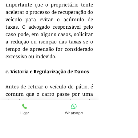
importante que o proprietário tente 
acelerar o processo de recuperação do 
veículo para evitar o acúmulo de 
taxas. O advogado responsável pelo 
caso pode, em alguns casos, solicitar 
a redução ou isenção das taxas se o 
tempo de apreensão for considerado 
excessivo ou indevido.
c. Vistoria e Regularização de Danos
Antes de retirar o veículo do pátio, é 
comum que o carro passe por uma 
vistoria, tanto para garantir que ele 
esteja em condições legais de rodar 
Ligar
WhatsApp
quanto para verificar eventuais 
danos ocorridos durante o período de 
apreensão. Caso o veículo tenha 