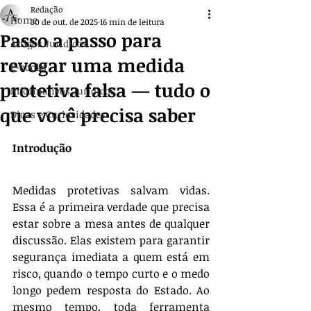
Redação
Home
30 de out. de 2025
16 min de leitura
Passo a passo para
Artigos Jurídicos
revogar uma medida
E-books
protetiva falsa — tudo o
Informativos Jurídicos
que você precisa saber
Dicas e Curiosidades
Introdução
Medidas protetivas salvam vidas. 
Essa é a primeira verdade que precisa 
estar sobre a mesa antes de qualquer 
discussão. Elas existem para garantir 
segurança imediata a quem está em 
risco, quando o tempo curto e o medo 
longo pedem resposta do Estado. Ao 
mesmo tempo, toda ferramenta 