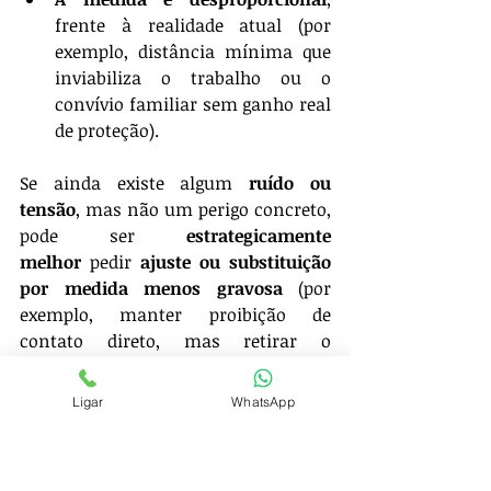
frente à realidade atual (por 
exemplo, distância mínima que 
inviabiliza o trabalho ou o 
convívio familiar sem ganho real 
de proteção).
Se ainda existe algum 
ruído ou 
tensão
, mas não um perigo concreto, 
pode ser 
estrategicamente 
melhor
 pedir 
ajuste ou substituição 
por medida menos gravosa
 (por 
exemplo, manter proibição de 
contato direto, mas retirar o 
afastamento do lar quando já não há 
coabitação; ou permitir contato 
Ligar
WhatsApp
apenas por canais formais para 
tratar de temas específicos, como 
filhos). O juiz tende a aceitar soluções 