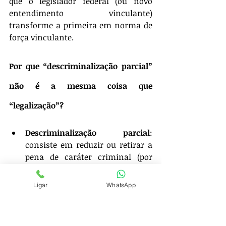
que o legislador federal (ou novo 
entendimento vinculante) 
transforme a primeira em norma de 
força vinculante.
Por que “descriminalização parcial” 
não é a mesma coisa que 
“legalização”?
Descriminalização parcial
: 
consiste em reduzir ou retirar a 
pena de caráter criminal (por 
exemplo, prisão) para 
determinada conduta — 
Ligar
WhatsApp
transformando-a em infração 
administrativa, sanção 
educativa, ou em ato que se 