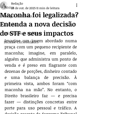
Redação
Home
28 de out. de 2025
11 min de leitura
Maconha foi legalizada?
Artigos Jurídicos
Entenda a nova decisão
E-books
do STF e seus impactos
Informativos Jurídicos
Imagine um jovem abordado numa 
Dicas e Curiosidades
praça com um pequeno recipiente de 
maconha; imagine, em paralelo, 
alguém que administra um ponto de 
venda e é preso em flagrante com 
dezenas de porções, dinheiro contado 
e uma balança de precisão. À 
primeira vista, ambos foram “com 
maconha na mão”. No entanto, o 
Direito brasileiro faz — e precisa 
fazer — distinções concretas entre 
porte para uso pessoal e tráfico. A 