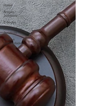
Home
Artigos
Jurídicos
E-books
Informativos
Jurídicos
Dicas e
Curiosidades