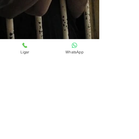
Ligar
WhatsApp
Redação
18 de nov. de 2024
10 min de leitura
Direitos do Preso no