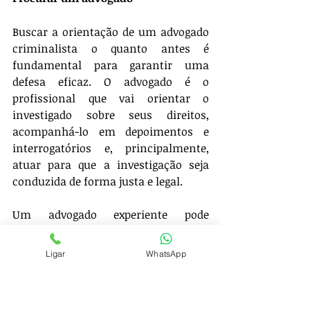
Buscar a orientação de um advogado 
criminalista o quanto antes é 
fundamental para garantir uma 
defesa eficaz. O advogado é o 
profissional que vai orientar o 
investigado sobre seus direitos, 
acompanhá-lo em depoimentos e 
interrogatórios e, principalmente, 
atuar para que a investigação seja 
conduzida de forma justa e legal.
Um advogado experiente pode 
também ajudar a evitar que o 
investigado cometa erros, como 
Ligar
WhatsApp
fornecer informações desnecessárias 
ou cooperar de maneira inadequada 
com as autoridades.