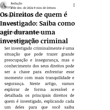
Redação
Home
2 de dez. de 2024
9 min de leitura
Os Direitos de quem é
Artigos Jurídicos
Investigado: Saiba como
E-books
agir durante uma
Informativos Jurídicos
investigação criminal
Dicas e Curiosidades
Ser investigado criminalmente é uma 
situação que pode trazer grande 
preocupação e insegurança, mas o 
conhecimento dos seus direitos pode 
ser a chave para enfrentar esse 
momento com mais tranquilidade e 
segurança. Neste artigo, vamos 
explorar de forma acessível e 
detalhada os principais direitos de 
quem é investigado, explicando cada 
um deles para que você saiba 