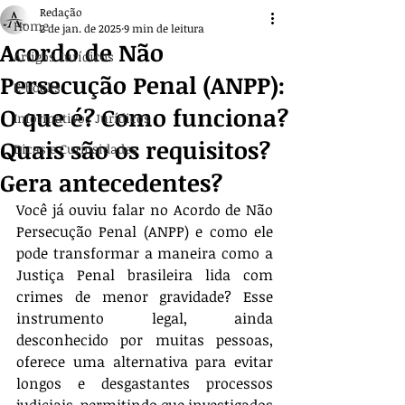
Redação
Home
2 de jan. de 2025
9 min de leitura
Acordo de Não
Artigos Jurídicos
Persecução Penal (ANPP):
E-books
O que é? Como funciona?
Informativos Jurídicos
Quais são os requisitos?
Dicas e Curiosidades
Gera antecedentes?
Você já ouviu falar no Acordo de Não 
Persecução Penal (ANPP) e como ele 
pode transformar a maneira como a 
Justiça Penal brasileira lida com 
crimes de menor gravidade? Esse 
instrumento legal, ainda 
desconhecido por muitas pessoas, 
oferece uma alternativa para evitar 
longos e desgastantes processos 