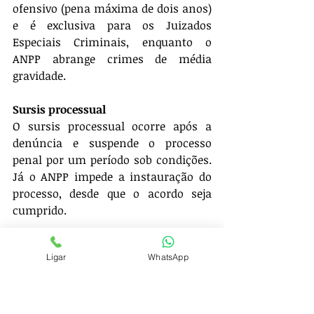
ofensivo (pena máxima de dois anos) 
e é exclusiva para os Juizados 
Especiais Criminais, enquanto o 
ANPP abrange crimes de média 
gravidade.
Sursis processual
O sursis processual ocorre após a 
denúncia e suspende o processo 
penal por um período sob condições. 
Já o ANPP impede a instauração do 
processo, desde que o acordo seja 
cumprido.
Jurisprudência e Aplicabilidade
Ligar
WhatsApp
Análise de casos práticos
Tribunais brasileiros têm aplicado o 
ANPP em casos como furtos simples 