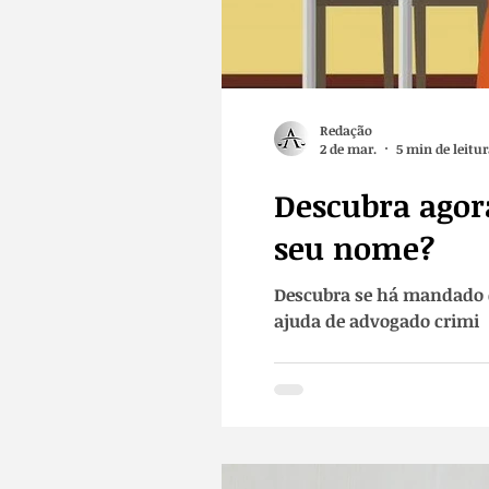
Redação
2 de mar.
5 min de leitu
Descubra agor
seu nome?
Descubra se há mandado de
ajuda de advogado crimi