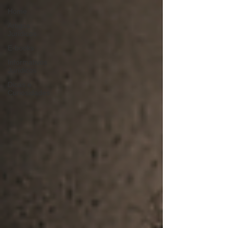
Home
Artigos
Jurídicos
E-books
Informativos
Jurídicos
Dicas e
Curiosidades