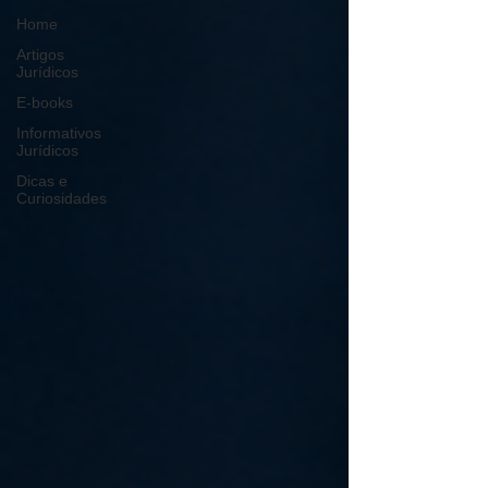
Home
Artigos
Jurídicos
E-books
Informativos
Jurídicos
Dicas e
Curiosidades