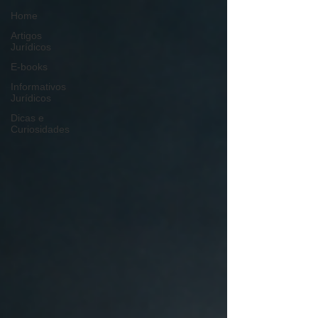
Home
Artigos
Jurídicos
E-books
Informativos
Jurídicos
Dicas e
Curiosidades