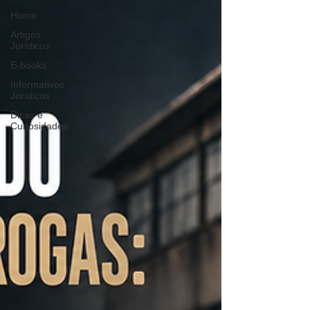
Home
Artigos
Jurídicos
E-books
Informativos
Jurídicos
Dicas e
Curiosidades